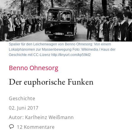
Spalier für den Leichenwagen von Benno Ohnesorg: Von einem
Lokalphänomen zur Massenbewegung Foto: Wikimedia / Haus der
Geschichte mit CC-Lizenz http://tinyurl.com/kp59kt2
Benno Ohnesorg
Der euphorische Funken
Geschichte
02. Juni 2017
Autor:
Karlheinz Weißmann
12 Kommentare