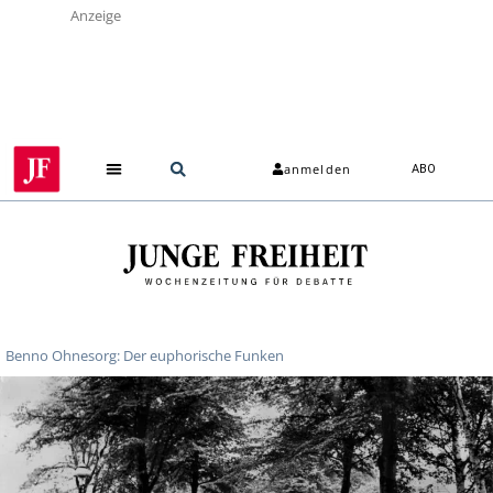
Anzeige
anmelden
ABO
Benno Ohnesorg: Der euphorische Funken