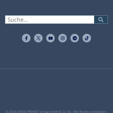
© 2026 JUNGE FREIHEIT Verlag GmbH & Co. KG - Alle Rechte vorbehalten.