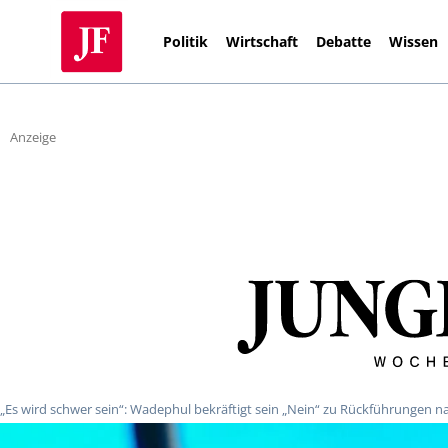
Politik
Wirtschaft
Debatte
Wissen
Anzeige
„Es wird schwer sein“: Wadephul bekräftigt sein „Nein“ zu Rückführungen n