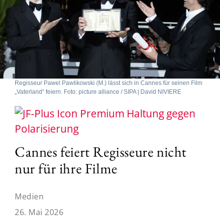
Regisseur Pawel Pawlikowski (M.) lässt sich in Cannes für seinen Film
„Vaterland“ feiern. Foto: picture alliance / SIPA | David NIVIERE
Haltung gegen
Polarisierung
Cannes feiert Regisseure nicht
nur für ihre Filme
Medien
26. Mai 2026