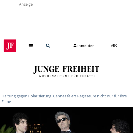
Anzeige
anmelden
ABO
Haltung gegen Polarisierung: Cannes feiert Regisseure nicht nur für ihre
Filme