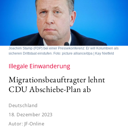
Joachim Stamp (FDP) bei einer Pressekonferenz: Er will Kolumbien als
sicheren Drittstaat einstufen. Foto: picture alliance/dpa | Kay Nietfeld
Illegale Einwanderung
Migrationsbeauftragter lehnt
CDU Abschiebe-Plan ab
Deutschland
18. Dezember 2023
Autor:
JF-Online