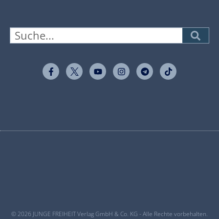
© 2026 JUNGE FREIHEIT Verlag GmbH & Co. KG - Alle Rechte vorbehalten.