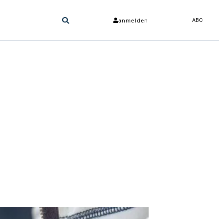
anmelden
ABO