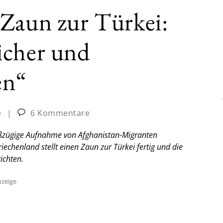
 Zaun zur Türkei:
icher und
en“
e
|
6 Kommentare
roßzügige Aufnahme von Afghanistan-Migranten
chenland stellt einen Zaun zur Türkei fertig und die
ichten.
zeige