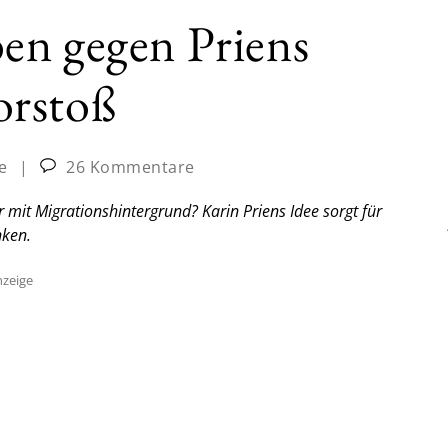
en gegen Priens
orstoß
e
|
26 Kommentare
mit Migrationshintergrund? Karin Priens Idee sorgt für
nken.
zeige