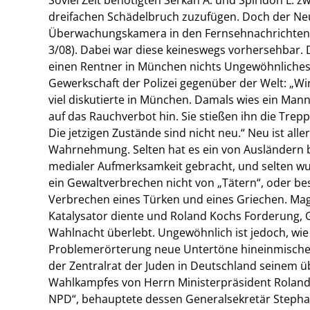
dreifachen Schädelbruch zuzufügen. Doch der Ne
Überwachungskamera in den Fernsehnachrichten dü
3/08). Dabei war diese keineswegs vorhersehbar. D
einen Rentner in München nichts Ungewöhnliches.
Gewerkschaft der Polizei gegenüber der Welt: „Wir
viel diskutierte in München. Damals wies ein Mann
auf das Rauchverbot hin. Sie stießen ihn die Trep
Die jetzigen Zustände sind nicht neu.“ Neu ist alle
Wahrnehmung. Selten hat es ein von Ausländern
medialer Aufmerksamkeit gebracht, und selten wur
ein Gewaltverbrechen nicht von „Tätern“, oder be
Verbrechen eines Türken und eines Griechen. Mag
Katalysator diente und Roland Kochs Forderung, 
Wahlnacht überlebt. Ungewöhnlich ist jedoch, wie 
Problemerörterung neue Untertöne hineinmischen. 
der Zentralrat der Juden in Deutschland seinem ü
Wahlkampfes von Herrn Ministerpräsident Roland
NPD“, behauptete dessen Generalsekretär Stephan