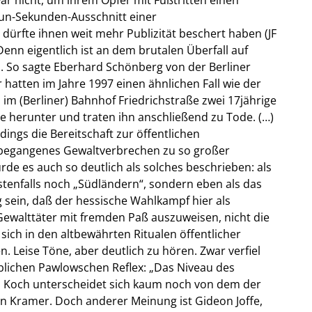
un-Sekunden-Ausschnitt einer
rfte ihnen weit mehr Publizität beschert haben (JF
enn eigentlich ist an dem brutalen Überfall auf
 So sagte Eberhard Schönberg von der Berliner
 hatten im Jahre 1997 einen ähnlichen Fall wie der
 im (Berliner) Bahnhof Friedrichstraße zwei 17jährige
pe herunter und traten ihn anschließend zu Tode. (…)
rdings die Bereitschaft zur öffentlichen
 begangenes Gewaltverbrechen zu so großer
de es auch so deutlich als solches beschrieben: als
stenfalls noch „Südländern“, sondern eben als das
 sein, daß der hessische Wahlkampf hier als
Gewalttäter mit fremden Paß auszuweisen, nicht die
sich in den altbewährten Ritualen öffentlicher
Leise Töne, aber deutlich zu hören. Zwar verfiel
blichen Pawlowschen Reflex: „Das Niveau des
 Koch unterscheidet sich kaum noch von dem der
 Kramer. Doch anderer Meinung ist Gideon Joffe,