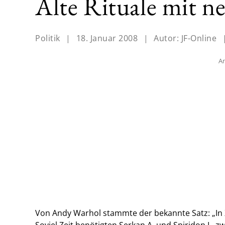
Alte Rituale mit 
Politik
|
18. Januar 2008
|
Autor:
JF-Online
An
Von Andy Warhol stammte der bekannte Satz: „In Z
Soviel Zeit benötigten Serkan A. und Spiridon L. z