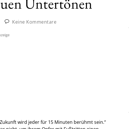
neuen Untertönen
|
Keine Kommentare
zeige
ukunft wird jeder für 15 Minuten berühmt sein.“
war nicht, um ihrem Opfer mit Fußtritten einen