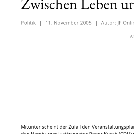
Zwischen Leben u
Politik
|
11. November 2005
|
Autor:
JF-Onli
An
Mitunter scheint der Zufall den Veranstaltungspla
den Hamburger Justizsenator Roger Kusch (CDU)