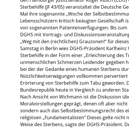
Sterbehilfe (JF 43/05) veranstaltet die Deutsche 
Mal ihre sogenannte „Woche der Selbstbestimmun
Lebensschützern kritisch beäugten Gesellschaft ist
von sogenannten Patientenverfügungen. Bis zum 
DGHS mit Vortrags- und Diskussionsveranstaltung
„Weg mit den (rechtlichen) Grauzonen!“ für dieses
Samstag in Berlin wies DGHS-Präsident Karlheinz 
Sterbehilfe in der Form einer „Erleichterung de
unmenschlichen Schmerzen Leidender gegeben hab
bei der der Gedanke eines humanen Sterbens durch
Nützlichkeitserwägungen vollkommen pervertiert w
Erörterung von Sterbehilfe zum Tabu geworden. D
Bundesrepublik heute in Vergleich zu anderen Sta
Nach Ansicht von Wichmann ist die Diskussion ü
Moralvorstellungen geprägt, denen oft aber nicht 
sondern auch das Selbstbestimmungsrecht des ei
religiösen „Fundamentalisten“ Dieses gelte nicht 
Weise des Sterbens, sagte der DGHS-Präsident. Des