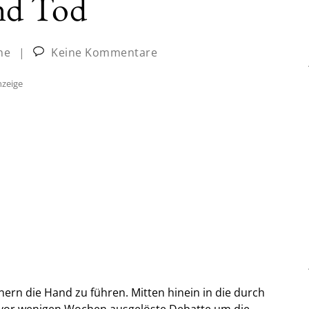
nd Tod
ne
|
Keine Kommentare
zeige
nern die Hand zu führen. Mitten hinein in die durch
 vor wenigen Wochen ausgelöste Debatte um die