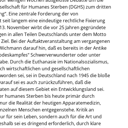
Gesellschaft für Humanes Sterben (DGHS) zum dritten
g“. Eine zentrale Forderung der von
 seit langem eine eindeutige rechtliche Fixierung
13. November wirbt die vor 25 Jahren gegründete
en in allen Teilen Deutschlands unter dem Motto
 Ziel. Bei der Auftaktveranstaltung am vergangenen
Wichmann darauf hin, daß es bereits in der Antike
s Todeskampfes“ Schwerverwunderter oder unter
e. Durch die Euthanasie im Nationalsozialismus,
 wirtschaftlichen und gesellschaftlichen
orden sei, sei in Deutschland nach 1945 die bloße
arauf sei es auch zurückzuführen, daß die
aten auf diesem Gebiet ein Entwicklungsland sei.
ber humanes Sterben bis heute primär durch
nur die Realität der heutigen Apparatemedizin,
nzelnen Menschen entgegenstehe. Kritik an
nur für sein Leben, sondern auch für die Art und
halb sei es dringend erforderlich, durch klare