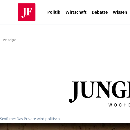
Politik
Wirtschaft
Debatte
Wissen
Anzeige
Sexfilme: Das Private wird politisch