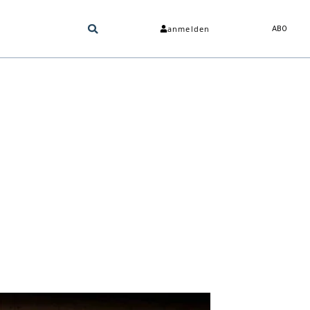
anmelden
ABO