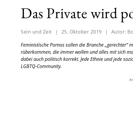
Das Private wird po
Sein und Zeit
|
25. Oktober 2019
|
Autor:
Bo
Feministische Pornos sollen die Branche „gerechter“ 
rüberkommen, die immer wollen und alles mit sich mac
dabei auch politisch korrekt. Jede Ethnie und jede sozia
LGBTQ-Community.
An