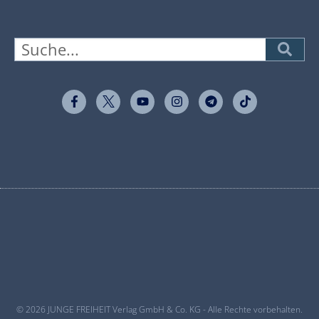
© 2026 JUNGE FREIHEIT Verlag GmbH & Co. KG - Alle Rechte vorbehalten.