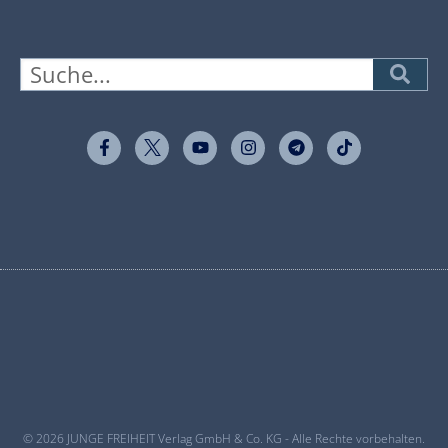
© 2026 JUNGE FREIHEIT Verlag GmbH & Co. KG - Alle Rechte vorbehalten.