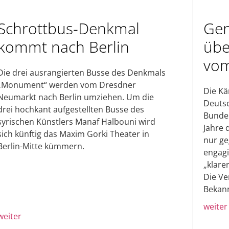
Schrottbus-Denkmal
Gen
kommt nach Berlin
übe
vom
Die drei ausrangierten Busse des Denkmals
„Monument“ werden vom Dresdner
Die Kä
Neumarkt nach Berlin umziehen. Um die
Deutsc
drei hochkant aufgestellten Busse des
Bundes
syrischen Künstlers Manaf Halbouni wird
Jahre d
sich künftig das Maxim Gorki Theater in
nur ge
Berlin-Mitte kümmern.
engagi
„klare
Die Ver
Bekann
weiter
weiter