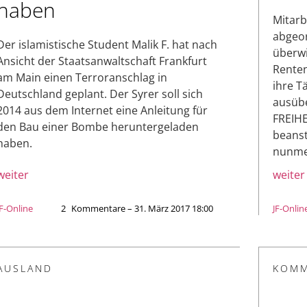
haben
Mitarb
abgeor
Der islamistische Student Malik F. hat nach
überwi
Ansicht der Staatsanwaltschaft Frankfurt
Renten
am Main einen Terroranschlag in
ihre T
Deutschland geplant. Der Syrer soll sich
ausüb
2014 aus dem Internet eine Anleitung für
FREIHE
den Bau einer Bombe heruntergeladen
beanst
haben.
nunme
weiter
weiter
JF-Online
2
Kommentare – 31. März 2017 18:00
JF-Onlin
AUSLAND
KOMM