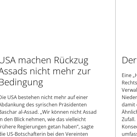
USA machen Rückzug
Der
Assads nicht mehr zur
Eine „
Bedingung
Rechts
Verwal
Die USA bestehen nicht mehr auf einer
Nieder
Abdankung des syrischen Präsidenten
damit 
Baschar al-Assad. „Wir können nicht Assad
Ähnlich
in den Blick nehmen, wie das vielleicht
Zufall.
frühere Regierungen getan haben“, sagte
Konseq
die US-Botschafterin bei den Vereinten
umfass