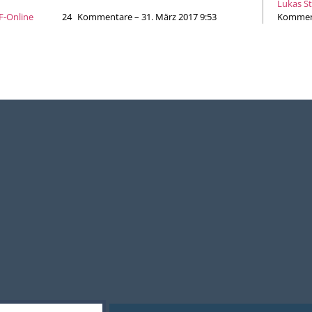
Lukas S
JF-Online
24
Kommentare – 31. März 2017 9:53
Komment