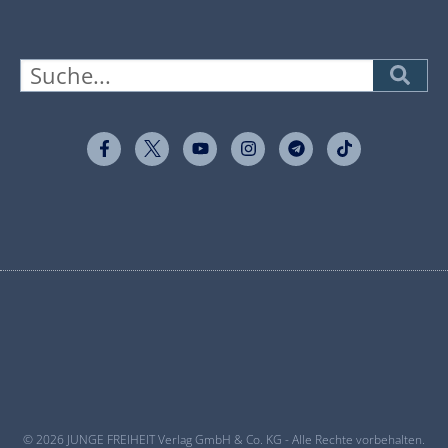
© 2026 JUNGE FREIHEIT Verlag GmbH & Co. KG - Alle Rechte vorbehalten.