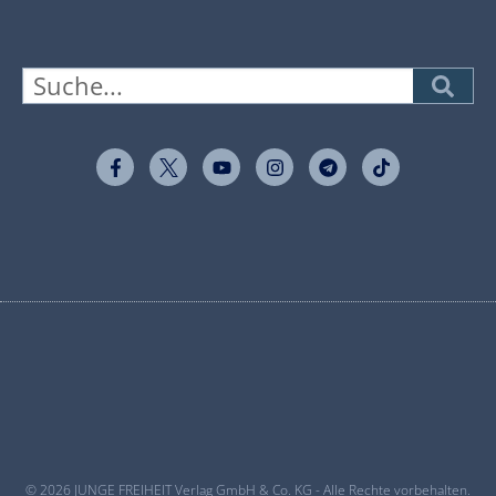
© 2026 JUNGE FREIHEIT Verlag GmbH & Co. KG - Alle Rechte vorbehalten.