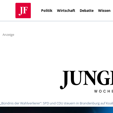
Politik
Wirtschaft
Debatte
Wissen
Anzeige
„Bündnis der Wahlverlierer“: SPD und CDU steuern in Brandenburg auf Koa