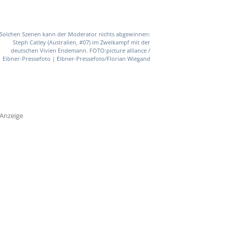
Solchen Szenen kann der Moderator nichts abgewinnen:
Steph Catley (Australien, #07) im Zweikampf mit der
deutschen Vivien Endemann. FOTO:picture alliance /
Eibner-Pressefoto | Eibner-Pressefoto/Florian Wiegand
Anzeige