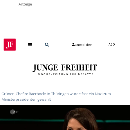
Anzeige
anmelden
ABO
Grünen-Chefin: Baerbock: In Thüringen wurde fast ein Nazi zum
Ministerpräsidenten gewählt