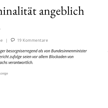
inalität angeblich
h
ne
|
19 Kommentare
niger besorgniserregend als von Bundesinnenminister
icht zufolge seien vor allem Blockaden von
chs verantwortlich.
zeige