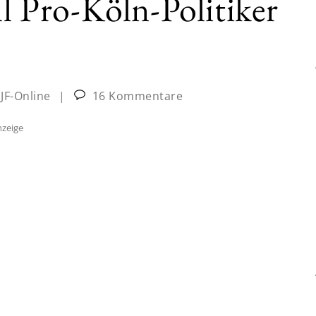
ll Pro-Köln-Politiker
:
JF-Online
|
16 Kommentare
zeige