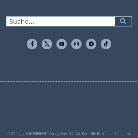
© 2026 JUNGE FREIHEIT Verlag GmbH & Co. KG - Alle Rechte vorbehalten.