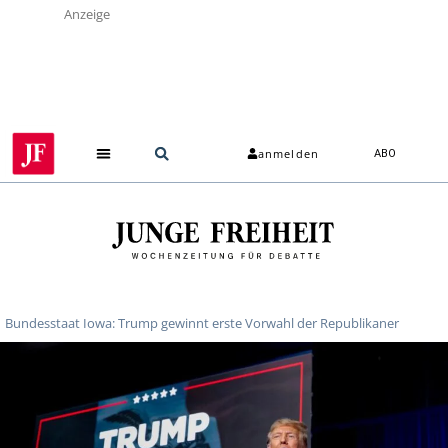
Anzeige
anmelden
ABO
Bundesstaat Iowa: Trump gewinnt erste Vorwahl der Republikaner