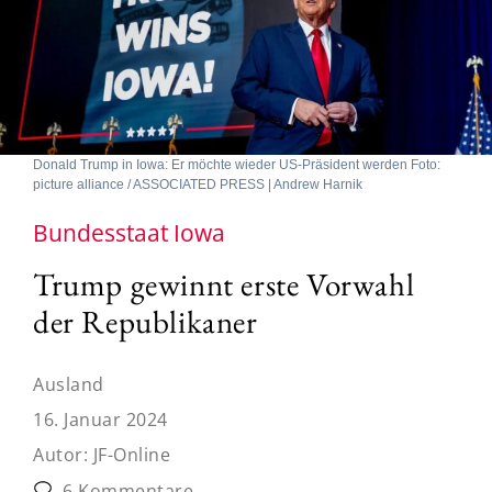
Donald Trump in Iowa: Er möchte wieder US-Präsident werden Foto:
picture alliance / ASSOCIATED PRESS | Andrew Harnik
Bundesstaat Iowa
Trump gewinnt erste Vorwahl
der Republikaner
Ausland
16. Januar 2024
Autor:
JF-Online
6 Kommentare