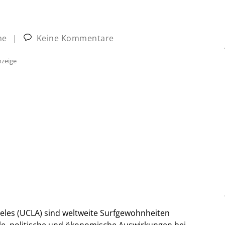
ne
|
Keine Kommentare
zeige
geles (UCLA) sind weltweite Surfgewohnheiten
le, politische und ökonomische Auswirkungen bei