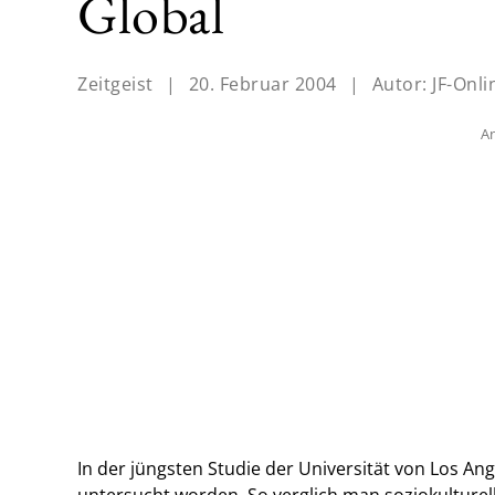
Global
Zeitgeist
|
20. Februar 2004
|
Autor:
JF-Onli
An
In der jüngsten Studie der Universität von Los An
untersucht worden. So verglich man soziokulturel