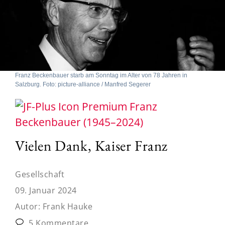
Franz Beckenbauer starb am Sonntag im Alter von 78 Jahren in
Salzburg. Foto: picture-alliance / Manfred Segerer
Franz
Beckenbauer (1945–2024)
Vielen Dank, Kaiser Franz
Gesellschaft
09. Januar 2024
Autor:
Frank Hauke
5 Kommentare