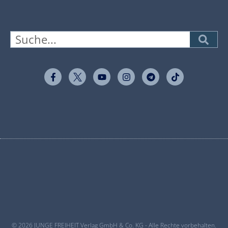
© 2026 JUNGE FREIHEIT Verlag GmbH & Co. KG - Alle Rechte vorbehalten.