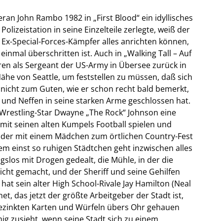
eran John Rambo 1982 in „First Blood“ ein idyllisches
lizeistation in seine Einzelteile zerlegte, weiß der
 Ex-Special-Forces-Kämpfer alles anrichten können,
inmal überschritten ist. Auch in „Walking Tall – Auf
ren als Sergeant der US-Army in Übersee zurück in
ähe von Seattle, um feststellen zu müssen, daß sich
r nicht zum Guten, wie er schon recht bald bemerkt,
nd Neffen in seine starken Arme geschlossen hat.
r Wrestling-Star Dwayne „The Rock“ Johnson eine
 mit seinen alten Kumpels Football spielen und
 oder mit einem Mädchen zum örtlichen Country-Fest
em einst so ruhigen Städtchen geht inzwischen alles
los mit Drogen gedealt, die Mühle, in der die
dicht gemacht, und der Sheriff und seine Gehilfen
hat sein alter High School-Rivale Jay Hamilton (Neal
, das jetzt der größte Arbeitgeber der Stadt ist,
gezinkten Karten und Würfeln übers Ohr gehauen
uhig zusieht, wenn seine Stadt sich zu einem