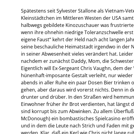
Spätestens seit Sylvester Stallone als Vietnam-Vet
Kleinstädtchen im Mittleren Westen der USA samt Po
halbwegs gebildete Kinozuschauer was frustrierte
wenn ihre ohnehin niedrige Toleranzschwelle erst e
eigene Faust“ kehrt der Held nach acht langen Jah
seine beschauliche Heimatstadt irgendwo in der N
in seiner Abwesenheit vieles verändert hat. Leide
nachdem er zunächst Daddy, Mom, die Schwester u
Eigentlich will Ex-Sergeant Chris Vaughn, dem de
hünenhaft-imposante Gestalt verleiht, nur wieder
abends in aller Ruhe ein paar Dosen Bier trinken
gehen, aber daraus wird vorerst nichts. Denn in d
drunter und drüber. In den Straßen wird hemmungs
Einwohner früher ihr Brot verdienten, hat längst 
sind korrupt bis zum Abwinken. Zu allem Überfluß 
McDonough) ein bombastisches Spielcasino eröffnet
und in dem die Leute nach Strich und Faden mit 
werden. Klar, daß ein Kerl wie Chris nicht lange r