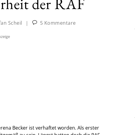
rheit der RAF
fan Scheil
|
5 Kommentare
zeige
rena Becker ist verhaftet worden. Als erster
itgemäß zu sein. Längst hatten doch die RAF-