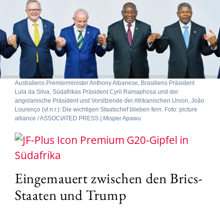
Australiens Premierminister Anthony Albanese, Brasiliens Präsident
Lula da Silva, Südafrikas Präsident Cyril Ramaphosa und der
angolanische Präsident und Vorsitzende der Afrikanischen Union, João
Lourenço (vl.n.r.): Die wichtigen Staatschef blieben fern. Foto: picture
alliance / ASSOCIATED PRESS | Misper Apawu
G20-Gipfel in
Südafrika
Eingemauert zwischen den Brics-
Staaten und Trump