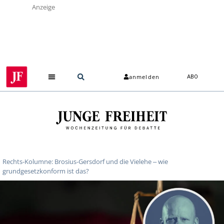
Anzeige
anmelden
ABO
Rechts-Kolumne: Brosius-Gersdorf und die Vielehe ‒ wie
grundgesetzkonform ist das?