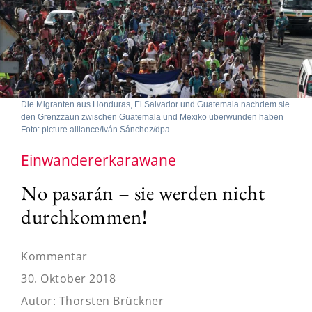
Die Migranten aus Honduras, El Salvador und Guatemala nachdem sie
den Grenzzaun zwischen Guatemala und Mexiko überwunden haben
Foto: picture alliance/Iván Sánchez/dpa
Einwandererkarawane
No pasarán – sie werden nicht
durchkommen!
Kommentar
30. Oktober 2018
Autor:
Thorsten Brückner