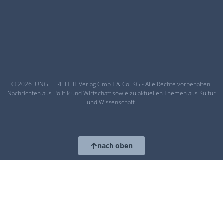
© 2026 JUNGE FREIHEIT Verlag GmbH & Co. KG - Alle Rechte vorbehalten.
Nachrichten aus Politik und Wirtschaft sowie zu aktuellen Themen aus Kultur
und Wissenschaft.
nach oben