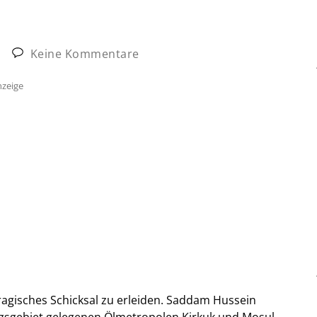
|
Keine Kommentare
zeige
ragisches Schicksal zu erleiden. Saddam Hussein
ngsgebiet gelegenen Ölmetropolen Kirkuk und Mosul