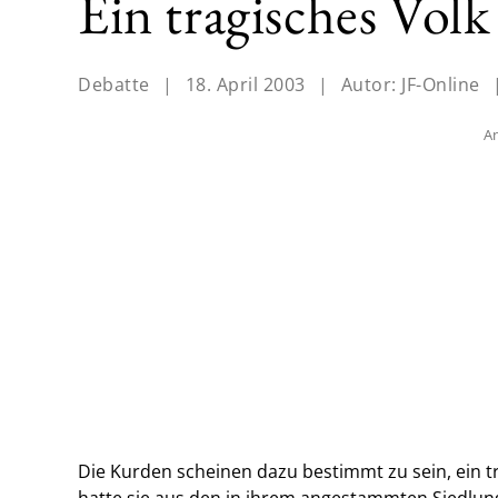
Ein tragisches Volk
Debatte
|
18. April 2003
|
Autor:
JF-Online
An
Die Kurden scheinen dazu bestimmt zu sein, ein t
hatte sie aus den in ihrem angestammten Siedlu