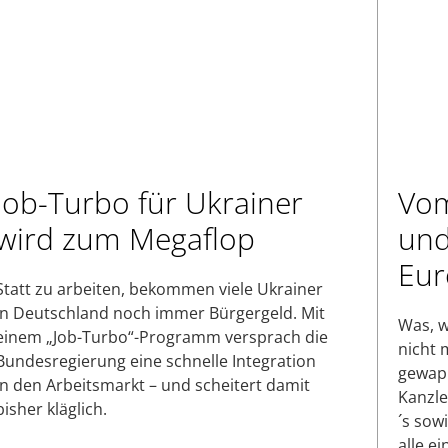
Job-Turbo für Ukrainer
Vom
wird zum Megaflop
und
Eur
Statt zu arbeiten, bekommen viele Ukrainer
in Deutschland noch immer Bürgergeld. Mit
Was, 
einem „Job-Turbo“-Programm versprach die
nicht 
Bundesregierung eine schnelle Integration
gewapp
in den Arbeitsmarkt – und scheitert damit
Kanzle
bisher kläglich.
´s sowi
alle e