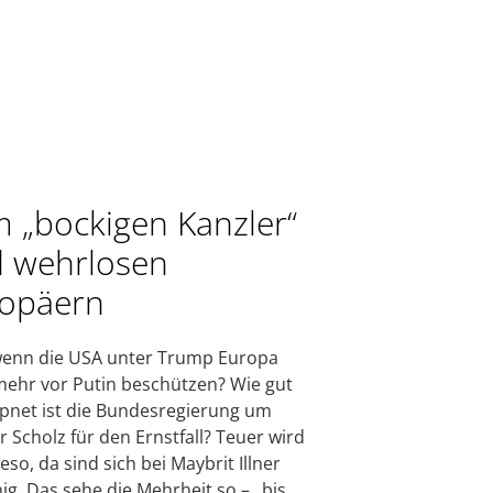
 „bockigen Kanzler“
 wehrlosen
opäern
wenn die USA unter Trump Europa
mehr vor Putin beschützen? Wie gut
net ist die Bundesregierung um
r Scholz für den Ernstfall? Teuer wird
eso, da sind sich bei Maybrit Illner
inig. Das sehe die Mehrheit so – „bis