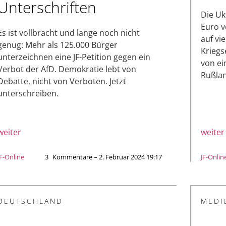
Unterschriften
Die Uk
Euro v
Es ist vollbracht und lange noch nicht
auf vi
genug: Mehr als 125.000 Bürger
Kriegs
unterzeichnen eine JF-Petition gegen ein
von e
Verbot der AfD. Demokratie lebt von
Rußlan
Debatte, nicht von Verboten. Jetzt
unterschreiben.
weiter
weiter
JF-Online
3
Kommentare – 2. Februar 2024 19:17
JF-Onlin
DEUTSCHLAND
MEDI