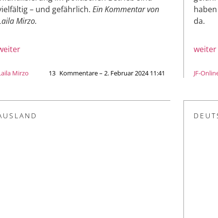
vielfältig – und gefährlich.
Ein Kommentar von
haben 
Laila Mirzo.
da.
weiter
weiter
Laila Mirzo
13
Kommentare – 2. Februar 2024 11:41
JF-Onlin
AUSLAND
DEUT