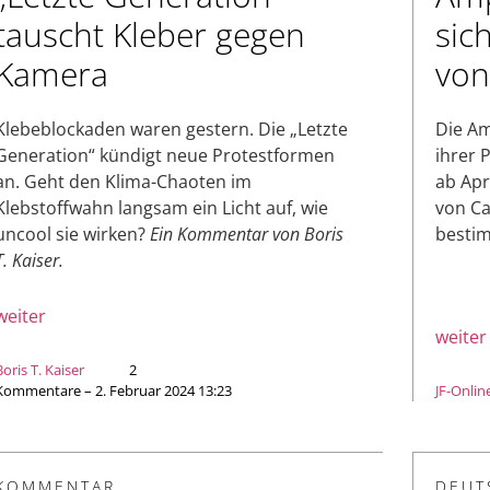
tauscht Kleber gegen
sic
Kamera
von
Klebeblockaden waren gestern. Die „Letzte
Die Am
Generation“ kündigt neue Protestformen
ihrer 
an. Geht den Klima-Chaoten im
ab Apr
Klebstoffwahn langsam ein Licht auf, wie
von Ca
uncool sie wirken?
Ein Kommentar von Boris
besti
T. Kaiser.
weiter
weiter
Boris T. Kaiser
2
Kommentare – 2. Februar 2024 13:23
JF-Onlin
KOMMENTAR
DEUT