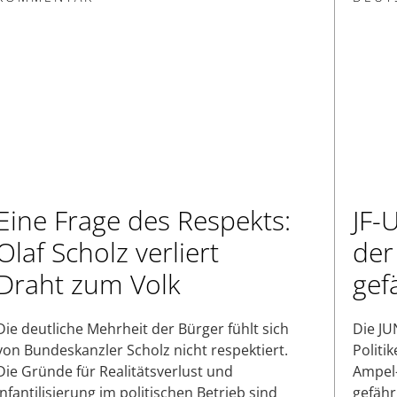
Eine Frage des Respekts:
JF-
Olaf Scholz verliert
der
Draht zum Volk
gef
Die deutliche Mehrheit der Bürger fühlt sich
Die JU
von Bundeskanzler Scholz nicht respektiert.
Politi
Die Gründe für Realitätsverlust und
Ampel-
Infantilisierung im politischen Betrieb sind
gefähr