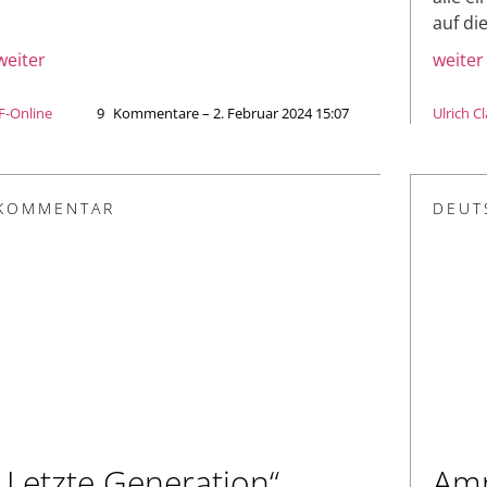
auf di
weiter
weiter
JF-Online
9
Kommentare – 2. Februar 2024 15:07
Ulrich C
KOMMENTAR
DEUT
„Letzte Generation“
Amp