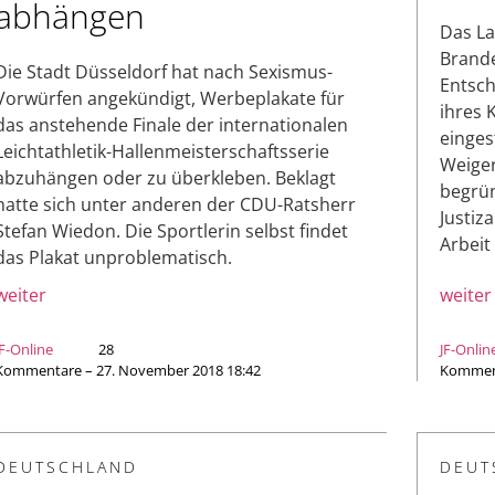
abhängen
Das La
Brande
Die Stadt Düsseldorf hat nach Sexismus-
Entsch
Vorwürfen angekündigt, Werbeplakate für
ihres 
das anstehende Finale der internationalen
einges
Leichtathletik-Hallenmeisterschaftsserie
Weiger
abzuhängen oder zu überkleben. Beklagt
begrün
hatte sich unter anderen der CDU-Ratsherr
Justiz
Stefan Wiedon. Die Sportlerin selbst findet
Arbeit
das Plakat unproblematisch.
weiter
weiter
JF-Online
28
JF-Onlin
Kommentare – 27. November 2018 18:42
Komment
DEUTSCHLAND
DEUT