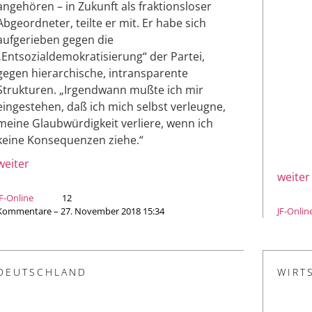
angehören – in Zukunft als fraktionsloser
Abgeordneter, teilte er mit. Er habe sich
aufgerieben gegen die
„Entsozialdemokratisierung“ der Partei,
gegen hierarchische, intransparente
Strukturen. „Irgendwann mußte ich mir
eingestehen, daß ich mich selbst verleugne,
meine Glaubwürdigkeit verliere, wenn ich
keine Konsequenzen ziehe.“
weiter
weiter
JF-Online
12
Kommentare – 27. November 2018 15:34
JF-Onlin
DEUTSCHLAND
WIRT