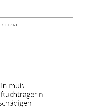
SCHLAND
lin muß
ftuchträgerin
schädigen