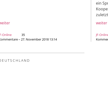
ein Sp
Kooper
zuletz
weiter
weiter
JF-Online
35
JF-Onlin
Kommentare – 27. November 2018 13:14
Komment
DEUTSCHLAND