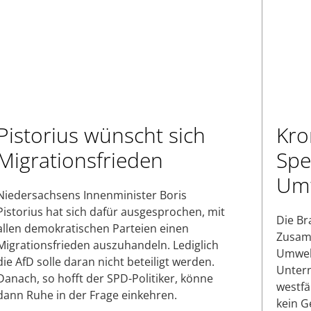
Pistorius wünscht sich
Kro
Migrationsfrieden
Spe
Umw
Niedersachsens Innenminister Boris
Pistorius hat sich dafür ausgesprochen, mit
Die Br
allen demokratischen Parteien einen
Zusam
Migrationsfrieden auszuhandeln. Lediglich
Umwelt
die AfD solle daran nicht beteiligt werden.
Untern
Danach, so hofft der SPD-Politiker, könne
westfä
dann Ruhe in der Frage einkehren.
kein G