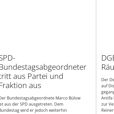
SPD-
DGB
Bundestagsabgeordneter
Räu
tritt aus Partei und
Der De
Fraktion aus
auf Di
gegang
Der Bundestagsabgeordnete Marco Bülow
Antifa
ist aus der SPD ausgetreten. Dem
zur Ve
Bundestag wird er jedoch weiterhin
Reiner