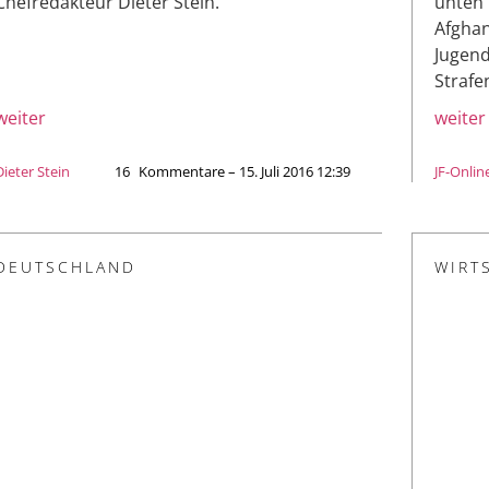
Chefredakteur Dieter Stein.
unten 
Afghan
Jugend
Strafe
weiter
weiter
Dieter Stein
16
Kommentare – 15. Juli 2016 12:39
JF-Onlin
DEUTSCHLAND
WIRT