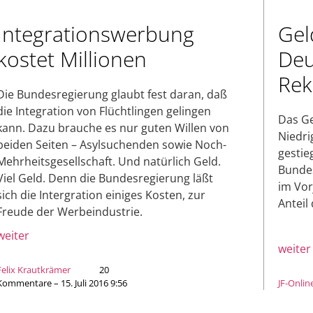
Integrationswerbung
Gel
kostet Millionen
Deu
Rek
Die Bundesregierung glaubt fest daran, daß
die Integration von Flüchtlingen gelingen
Das Ge
kann. Dazu brauche es nur guten Willen von
Niedri
beiden Seiten – Asylsuchenden sowie Noch-
gestie
Mehrheitsgesellschaft. Und natürlich Geld.
Bundes
Viel Geld. Denn die Bundesregierung läßt
im Vor
sich die Intergration einiges Kosten, zur
Anteil
Freude der Werbeindustrie.
weiter
weiter
Felix Krautkrämer
20
Kommentare – 15. Juli 2016 9:56
JF-Onlin