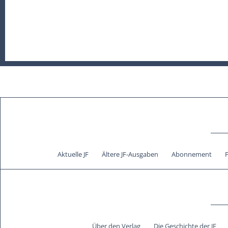
Aktuelle JF
Ältere JF-Ausgaben
Abonnement
Über den Verlag
Die Geschichte der JF