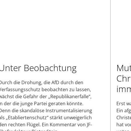
Unter Beobachtung
Mut
Chr
Durch die Drohung, die AfD durch den
imm
Verfassungsschutz beobachten zu lassen,
wächst die Gefahr der „Republikanerfalle“,
in der die junge Partei geraten könnte.
Erst w
Denn die skandalöse Instrumentalisierung
Ein af
als „Etabliertenschutz“ stärkt unweigerlich
Christ
den rechten Flügel. Ein Kommentar von JF-
hat vo