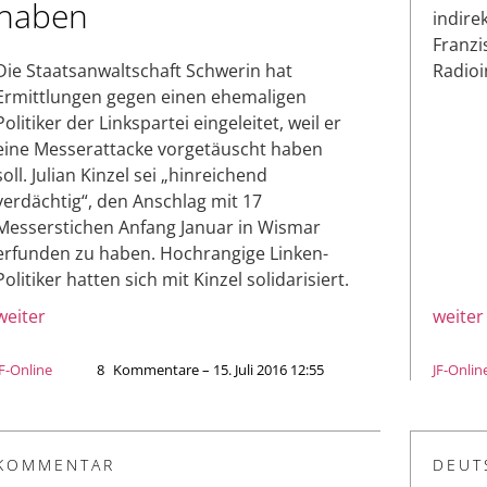
haben
indire
Franzi
Die Staatsanwaltschaft Schwerin hat
Radioi
Ermittlungen gegen einen ehemaligen
Politiker der Linkspartei eingeleitet, weil er
eine Messerattacke vorgetäuscht haben
soll. Julian Kinzel sei „hinreichend
verdächtig“, den Anschlag mit 17
Messerstichen Anfang Januar in Wismar
erfunden zu haben. Hochrangige Linken-
Politiker hatten sich mit Kinzel solidarisiert.
weiter
weiter
JF-Online
8
Kommentare – 15. Juli 2016 12:55
JF-Onlin
KOMMENTAR
DEUT