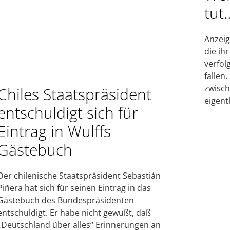
tut
Anzeig
die ih
verfol
fallen
zwisch
Chiles Staatspräsident
eigent
entschuldigt sich für
Eintrag in Wulffs
Gästebuch
Der chilenische Staatspräsident Sebastián
Piñera hat sich für seinen Eintrag in das
Gästebuch des Bundespräsidenten
entschuldigt. Er habe nicht gewußt, daß
„Deutschland über alles“ Erinnerungen an