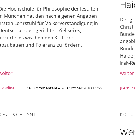
Hai
Die Hochschule für Philosophie der Jesuiten
in München hat den nach eigenen Angaben
Der g
ersten Lehrstuhl für Völkerverständigung in
Christ
Deutschland eingerichtet. Ziel sei es,
Bundes
Vorurteile zwischen den Kulturen
angebl
abzubauen und Toleranz zu fördern.
Bundes
Haide 
Irak-R
weiter
weiter
JF-Online
16
Kommentare – 26. Oktober 2010 14:56
JF-Onlin
DEUTSCHLAND
KOLU
Wen