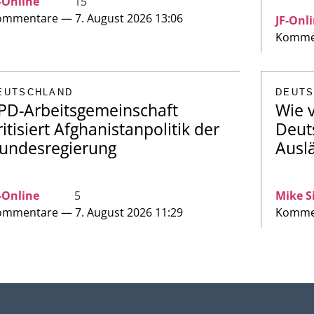
-Online
15
mmentare — 7. August 2026 13:06
JF-Onl
Kommen
EUTSCHLAND
DEUT
PD-Arbeitsgemeinschaft
Wie v
ritisiert Afghanistanpolitik der
Deut
undesregierung
Ausl
-Online
5
Mike S
mmentare — 7. August 2026 11:29
Kommen