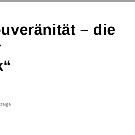
uveränität – die
r
k“
zeige