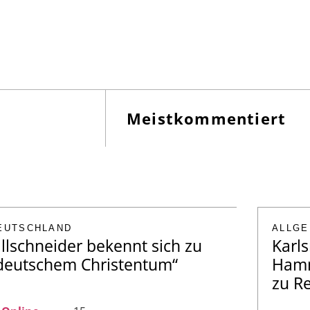
Meistkommentiert
EUTSCHLAND
ALLGE
illschneider bekennt sich zu
Karls
deutschem Christentum“
Hamm
zu R