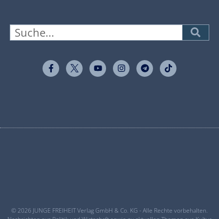
© 2026 JUNGE FREIHEIT Verlag GmbH & Co. KG - Alle Rechte vorbehalten.