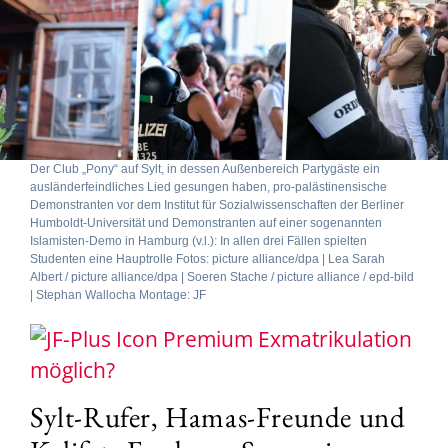
Der Club „Pony“ auf Sylt, in dessen Außenbereich Partygäste ein
ausländerfeindliches Lied gesungen haben, pro-palästinensische
Demonstranten vor dem Institut für Sozialwissenschaften der Berliner
Humboldt-Universität und Demonstranten auf einer sogenannten
Islamisten-Demo in Hamburg (v.l.): In allen drei Fällen spielten
Studenten eine Hauptrolle Fotos: picture alliance/dpa | Lea Sarah
Albert / picture alliance/dpa | Soeren Stache / picture alliance / epd-bild
| Stephan Wallocha Montage: JF
Exmatrikulation
möglich?
Sylt-Rufer, Hamas-Freunde und