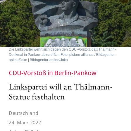
Die Linkspartei wehrt sich gegen den CDU-Vorstoß, daß Thälmann-
Denkmal in Pankow abzureißen Foto: picture alliance / Bildagentur-
online/Joko | Bildagentur-online/Joko
CDU-Vorstoß in Berlin-Pankow
Linkspartei will an Thälmann-
Statue festhalten
Deutschland
24. März 2022