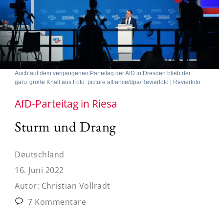
Auch auf dem vergangenen Parteitag der AfD in Dresden blieb der
ganz große Knall aus Foto: picture alliance/dpa/Revierfoto | Revierfoto
AfD-Parteitag in Riesa
Sturm und Drang
Deutschland
16. Juni 2022
Autor:
Christian Vollradt
7 Kommentare