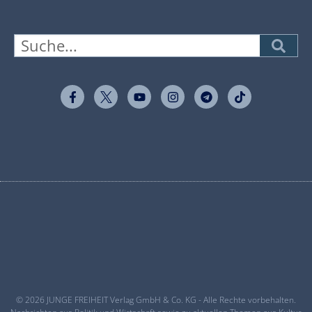
© 2026 JUNGE FREIHEIT Verlag GmbH & Co. KG - Alle Rechte vorbehalten.