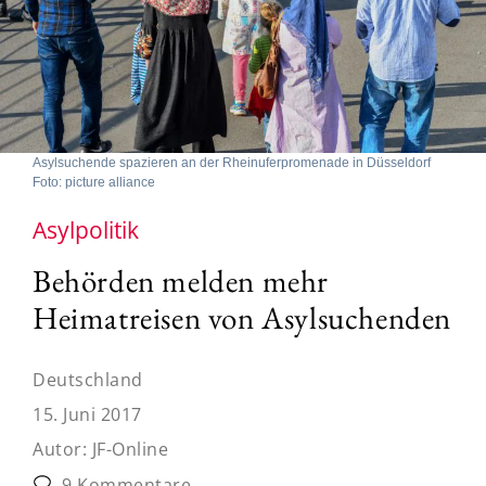
Asylsuchende spazieren an der Rheinuferpromenade in Düsseldorf
Foto: picture alliance
Asylpolitik
Behörden melden mehr
Heimatreisen von Asylsuchenden
Deutschland
15. Juni 2017
Autor:
JF-Online
9 Kommentare