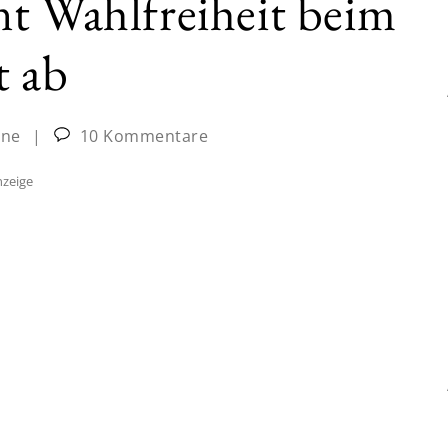
t Wahlfreiheit beim
t ab
ine
|
10 Kommentare
zeige