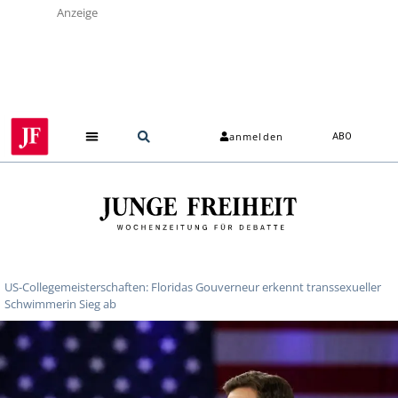
Anzeige
anmelden
ABO
US-Collegemeisterschaften: Floridas Gouverneur erkennt transsexueller
Schwimmerin Sieg ab