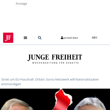
Anzeige
anmelden
ABO
Streit um EU-Haushalt: Orbán: Soros-Netzwerk will Nationalstaaten
entmündigen