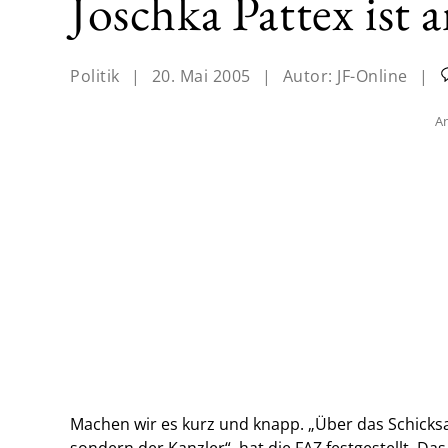
Joschka Pattex ist 
Politik
|
20. Mai 2005
|
Autor:
JF-Online
|
An
Machen wir es kurz und knapp. „Über das Schicksa
sondern der Kanzler“, hat die FAZ festgestellt. Da