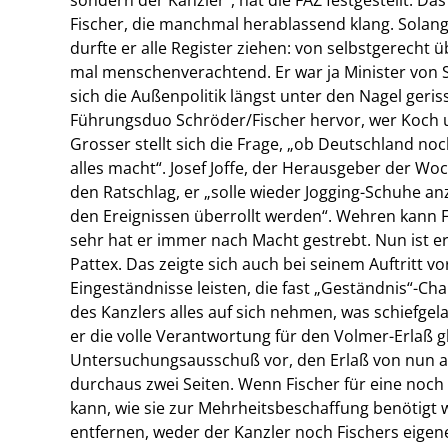
Fischer, die manchmal herablassend klang. Solang
durfte er alle Register ziehen: von selbstgerecht 
mal menschenverachtend. Er war ja Minister von
sich die Außenpolitik längst unter den Nagel geris
Führungsduo Schröder/Fischer hervor, wer Koch und
Grosser stellt sich die Frage, „ob Deutschland no
alles macht“. Josef Joffe, der Herausgeber der Wo
den Ratschlag, er „solle wieder Jogging-Schuhe a
den Ereignissen überrollt werden“. Wehren kann F
sehr hat er immer nach Macht gestrebt. Nun ist e
Pattex. Das zeigte sich auch bei seinem Auftritt
Eingeständnisse leisten, die fast „Geständnis“-C
des Kanzlers alles auf sich nehmen, was schiefgela
er die volle Verantwortung für den Volmer-Erlaß
Untersuchungsausschuß vor, den Erlaß von nun an
durchaus zwei Seiten. Wenn Fischer für eine noc
kann, wie sie zur Mehrheitsbeschaffung benötigt 
entfernen, weder der Kanzler noch Fischers eigene 