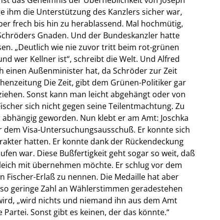
e ihm die Unterstützung des Kanzlers sicher war,
über frech bis hin zu herablassend. Mal hochmütig,
 Schröders Gnaden. Und der Bundeskanzler hatte
sen. „Deutlich wie nie zuvor tritt beim rot-grünen
 wer Kellner ist“, schreibt die Welt. Und Alfred
ch einen Außenminister hat, da Schröder zur Zeit
chenzeitung Die Zeit, gibt dem Grünen-Politiker gar
nziehen. Sonst kann man leicht abgehängt oder von
ischer sich nicht gegen seine Teilentmachtung. Zu
r abhängig geworden. Nun klebt er am Amt: Joschka
 vor dem Visa-Untersuchungsausschuß. Er konnte sich
harakter hatten. Er konnte dank der Rückendeckung
ufen war. Diese Bußfertigkeit geht sogar so weit, daß
 gleich mit übernehmen möchte. Er schlug vor dem
 Fischer-Erlaß zu nennen. Die Medaille hat aber
h so geringe Zahl an Wählerstimmen geradestehen
wird, „wird nichts und niemand ihn aus dem Amt
Partei. Sonst gibt es keinen, der das könnte.“