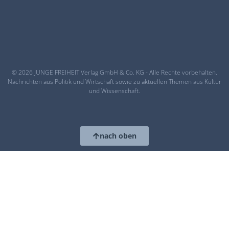
© 2026 JUNGE FREIHEIT Verlag GmbH & Co. KG - Alle Rechte vorbehalten.
Nachrichten aus Politik und Wirtschaft sowie zu aktuellen Themen aus Kultur
und Wissenschaft.
nach oben